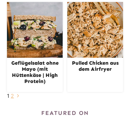
Geflügelsalat ohne
Pulled Chicken aus
Mayo (mit
dem Airfryer
Hüttenkäse | High
Protein)
Seitennavigation
N
1
2
ä
c
FEATURED ON
h
s