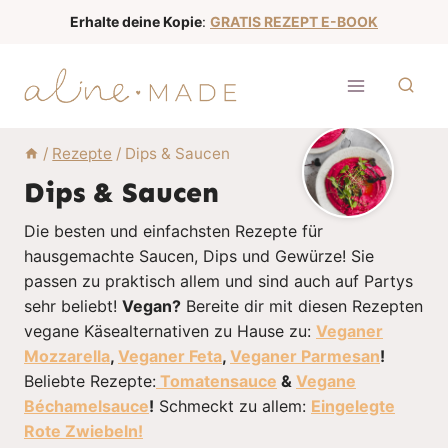
Z
Erhalte deine Kopie
:
GRATIS REZEPT E-BOOK
u
m
I
n
h
/
Rezepte
/
Dips & Saucen
a
Dips & Saucen
l
Die besten und einfachsten Rezepte für
t
hausgemachte Saucen, Dips und Gewürze! Sie
s
passen zu praktisch allem und sind auch auf Partys
p
sehr beliebt!
Vegan?
Bereite dir mit diesen Rezepten
r
vegane Käsealternativen zu Hause zu:
Veganer
i
Mozzarella
,
Veganer Feta
,
Veganer Parmesan
!
n
Beliebte Rezepte:
Tomatensauce
&
Vegane
g
Béchamelsauce
!
Schmeckt zu allem:
Eingelegte
Rote Zwiebeln!
e