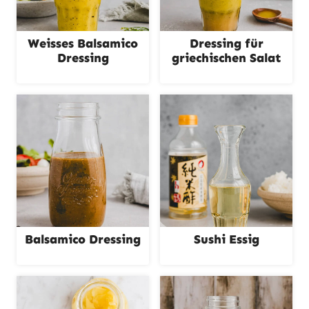
Weisses Balsamico
Dressing für
Dressing
griechischen Salat
Balsamico Dressing
Sushi Essig