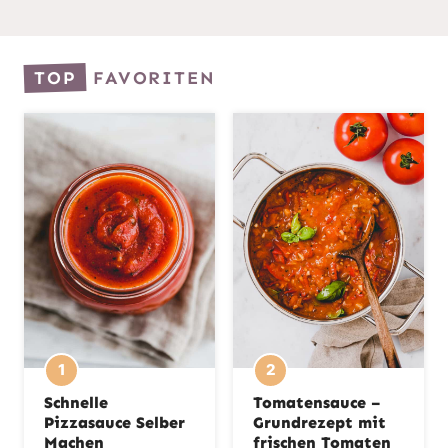
n
TOP
FAVORITEN
Schnelle
Tomatensauce –
Pizzasauce Selber
Grundrezept mit
Machen
frischen Tomaten