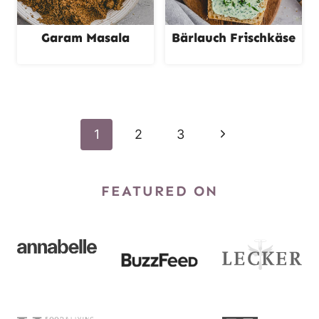
Garam Masala
Bärlauch Frischkäse
Seitennavigation
N
1
2
3
ä
FEATURED ON
c
h
s
t
e