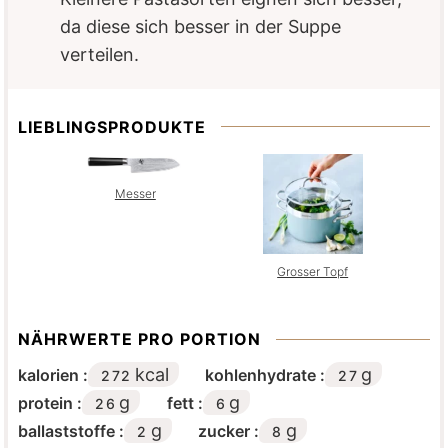
da diese sich besser in der Suppe
verteilen.
LIEBLINGSPRODUKTE
Messer
Grosser Topf
NÄHRWERTE PRO PORTION
kcal
g
kalorien :
kohlenhydrate :
272
27
g
g
protein :
fett :
26
6
g
g
ballaststoffe :
zucker :
2
8