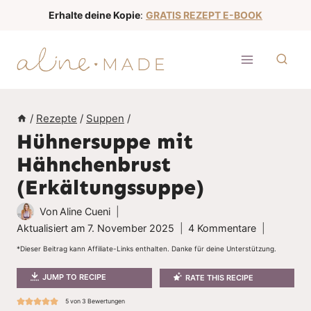
Z
Erhalte deine Kopie
:
GRATIS REZEPT E-BOOK
u
m
I
n
h
/
Rezepte
/
Suppen
/
a
Hühnersuppe mit
l
Hähnchenbrust
t
(Erkältungssuppe)
s
p
Von
Aline Cueni
r
Aktualisiert am
7. November 2025
4 Kommentare
i
*Dieser Beitrag kann Affiliate-Links enthalten. Danke für deine Unterstützung.
n
JUMP TO RECIPE
RATE THIS RECIPE
g
e
5
von
3
Bewertungen