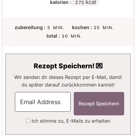
kcal
kalorien :
272
M
M
zubereitung :
kochen :
5
MIN.
25
MIN.
I
I
M
total :
30
MIN.
N
N
I
U
U
N
T
T
U
E
E
T
Rezept Speichern! 💌
N
N
E
N
Wir senden dir dieses Rezept per E-Mail, damit
du später darauf zurückkommen kannst!
Ich stimme zu, E-Mails zu erhalten