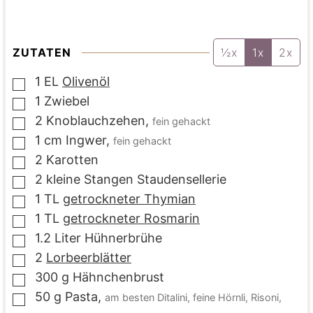
ZUTATEN
½x
1x
2x
1
EL
Olivenöl
▢
1
Zwiebel
▢
2
Knoblauchzehen
,
fein gehackt
▢
1
cm
Ingwer
,
fein gehackt
▢
2
Karotten
▢
2
kleine Stangen
Staudensellerie
▢
1
TL
getrockneter Thymian
▢
1
TL
getrockneter Rosmarin
▢
1.2
Liter
Hühnerbrühe
▢
2
Lorbeerblätter
▢
300
g
Hähnchenbrust
▢
50
g
Pasta
,
am besten Ditalini, feine Hörnli, Risoni,
▢