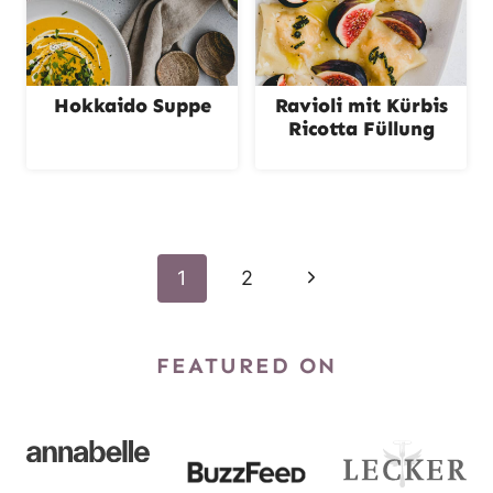
Hokkaido Suppe
Ravioli mit Kürbis
Ricotta Füllung
Seitennavigation
N
1
2
ä
FEATURED ON
c
h
s