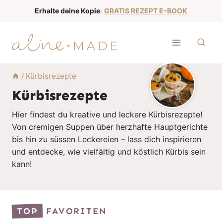
Z
Erhalte deine Kopie
:
GRATIS REZEPT E-BOOK
u
m
I
n
h
/
Kürbisrezepte
a
Kürbisrezepte
l
Hier findest du kreative und leckere Kürbisrezepte!
t
Von cremigen Suppen über herzhafte Hauptgerichte
s
bis hin zu süssen Leckereien – lass dich inspirieren
p
und entdecke, wie vielfältig und köstlich Kürbis sein
r
kann!
i
n
g
TOP
FAVORITEN
e