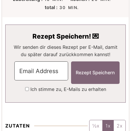
I
I
M
total :
30
MIN.
N
N
I
U
U
N
T
T
U
E
E
T
Rezept Speichern! 💌
N
N
E
N
Wir senden dir dieses Rezept per E-Mail, damit
du später darauf zurückkommen kannst!
Ich stimme zu, E-Mails zu erhalten
ZUTATEN
½x
1x
2x