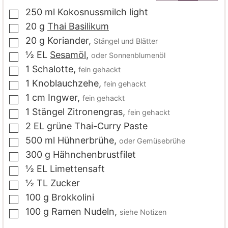
250
ml
Kokosnussmilch light
▢
20
g
Thai Basilikum
▢
20
g
Koriander
,
Stängel und Blätter
▢
½
EL
Sesamöl
,
oder Sonnenblumenöl
▢
1
Schalotte
,
fein gehackt
▢
1
Knoblauchzehe
,
fein gehackt
▢
1
cm
Ingwer
,
fein gehackt
▢
1
Stängel
Zitronengras
,
fein gehackt
▢
2
EL
grüne Thai-Curry Paste
▢
500
ml
Hühnerbrühe
,
oder Gemüsebrühe
▢
300
g
Hähnchenbrustfilet
▢
½
EL
Limettensaft
▢
½
TL
Zucker
▢
100
g
Brokkolini
▢
100
g
Ramen Nudeln
,
siehe Notizen
▢