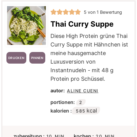
5
von 1 Bewertung
Thai Curry Suppe
Diese High Protein grüne Thai
Curry Suppe mit Hähnchen ist
meine hausgemachte
DRUCKEN
PINNEN
Luxusversion von
Instantnudeln - mit 48 g
Protein pro Schüssel.
autor:
ALINE CUENI
portionen:
2
kcal
kalorien :
585
M
M
zubereitung :
kochen :
10
MIN.
20
MIN.