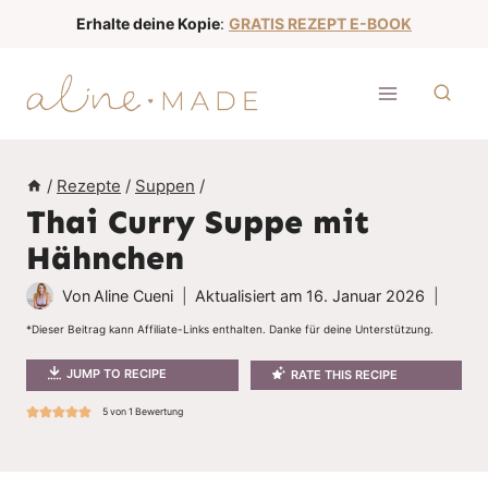
Z
Erhalte deine Kopie
:
GRATIS REZEPT E-BOOK
u
m
I
n
h
/
Rezepte
/
Suppen
/
a
Thai Curry Suppe mit
l
Hähnchen
t
s
Von
Aline Cueni
Aktualisiert am
16. Januar 2026
p
*Dieser Beitrag kann Affiliate-Links enthalten. Danke für deine Unterstützung.
r
JUMP TO RECIPE
RATE THIS RECIPE
i
n
5
von 1 Bewertung
g
e