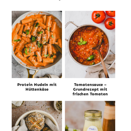
Protein Nudeln mit
Tomatensauce –
Hüttenkäse
Grundrezept mit
frischen Tomaten