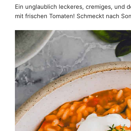
g
Ein unglaublich leckeres, cremiges, und 
e
mit frischen Tomaten! Schmeckt nach So
n