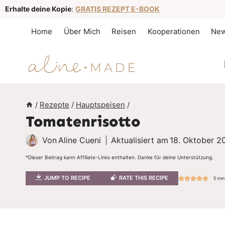
Z
Erhalte deine Kopie
:
GRATIS REZEPT E-BOOK
u
Home
Über Mich
Reisen
Kooperationen
New
m
I
n
h
a
/
Rezepte
/
Hauptspeisen
/
Tomatenrisotto
l
t
Von
Aline Cueni
Aktualisiert am
18. Oktober 2
s
*Dieser Beitrag kann Affiliate-Links enthalten. Danke für deine Unterstützung.
p
JUMP TO RECIPE
RATE THIS RECIPE
5
von
r
i
n