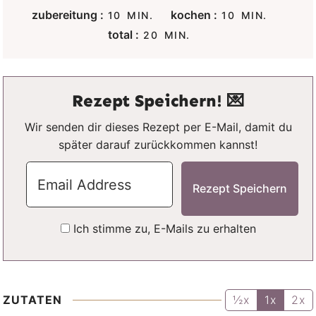
M
M
zubereitung :
kochen :
10
MIN.
10
MIN.
I
I
M
total :
20
MIN.
N
N
I
U
U
N
T
T
U
E
E
T
Rezept Speichern! 💌
N
N
E
N
Wir senden dir dieses Rezept per E-Mail, damit du
später darauf zurückkommen kannst!
Ich stimme zu, E-Mails zu erhalten
ZUTATEN
½x
1x
2x