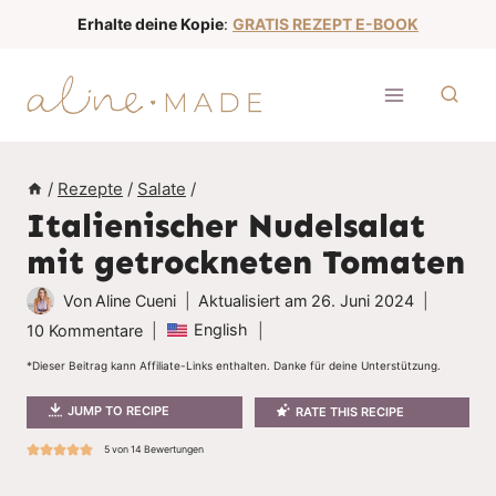
Z
Erhalte deine Kopie
:
GRATIS REZEPT E-BOOK
u
m
I
n
h
/
Rezepte
/
Salate
/
a
Italienischer Nudelsalat
l
mit getrockneten Tomaten
t
s
Von
Aline Cueni
Aktualisiert am
26. Juni 2024
p
English
10 Kommentare
r
*Dieser Beitrag kann Affiliate-Links enthalten. Danke für deine Unterstützung.
i
JUMP TO RECIPE
RATE THIS RECIPE
n
g
5
von
14
Bewertungen
e