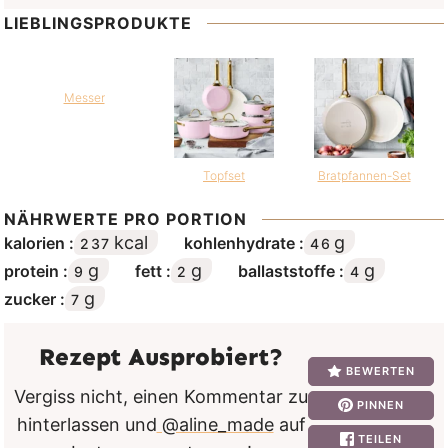
LIEBLINGSPRODUKTE
Messer
Topfset
Bratpfannen-Set
NÄHRWERTE PRO PORTION
kcal
g
kalorien :
kohlenhydrate :
237
46
g
g
g
protein :
fett :
ballaststoffe :
9
2
4
g
zucker :
7
Rezept Ausprobiert?
BEWERTEN
Vergiss nicht, einen Kommentar zu
PINNEN
hinterlassen und
@aline_made
auf
TEILEN