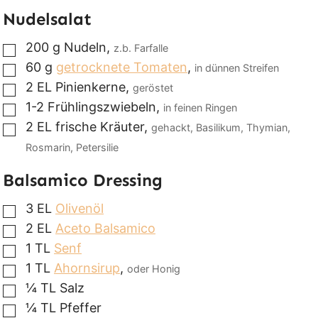
Nudelsalat
200
g
Nudeln
,
z.b. Farfalle
▢
60
g
getrocknete Tomaten
,
in dünnen Streifen
▢
2
EL
Pinienkerne
,
geröstet
▢
1-2
Frühlingszwiebeln
,
in feinen Ringen
▢
2
EL
frische Kräuter
,
gehackt, Basilikum, Thymian,
▢
Rosmarin, Petersilie
Balsamico Dressing
3
EL
Olivenöl
▢
2
EL
Aceto Balsamico
▢
1
TL
Senf
▢
1
TL
Ahornsirup
,
oder Honig
▢
¼
TL
Salz
▢
¼
TL
Pfeffer
▢