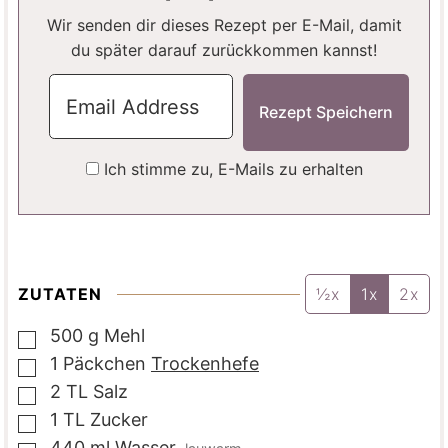
N
N
Wir senden dir dieses Rezept per E-Mail, damit
du später darauf zurückkommen kannst!
Ich stimme zu, E-Mails zu erhalten
ZUTATEN
½x
1x
2x
500
g
Mehl
▢
1
Päckchen
Trockenhefe
▢
2
TL
Salz
▢
1
TL
Zucker
▢
440
ml
Wasser
,