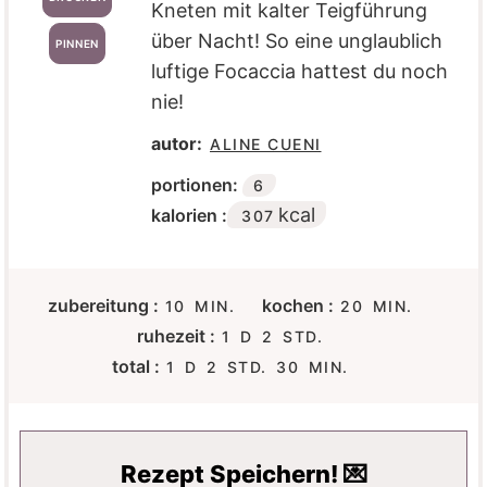
Kneten mit kalter Teigführung
über Nacht! So eine unglaublich
PINNEN
luftige Focaccia hattest du noch
nie!
autor:
ALINE CUENI
portionen:
6
kcal
kalorien :
307
M
M
zubereitung :
kochen :
10
MIN.
20
MIN.
I
I
D
S
ruhezeit :
1
D
2
STD.
N
N
A
T
D
S
M
total :
1
D
2
STD.
30
MIN.
U
U
Y
U
A
T
I
T
T
N
Y
U
N
E
E
D
N
U
N
N
E
D
T
Rezept Speichern! 💌
N
E
E