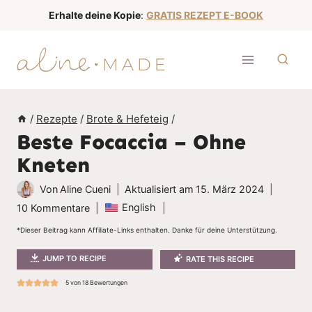
Z
Erhalte deine Kopie
:
GRATIS REZEPT E-BOOK
u
m
I
n
h
/
Rezepte
/
Brote & Hefeteig
/
a
Beste Focaccia – Ohne
l
Kneten
t
s
Von
Aline Cueni
Aktualisiert am
15. März 2024
p
English
10 Kommentare
r
*Dieser Beitrag kann Affiliate-Links enthalten. Danke für deine Unterstützung.
i
JUMP TO RECIPE
RATE THIS RECIPE
n
g
5
von
18
Bewertungen
e