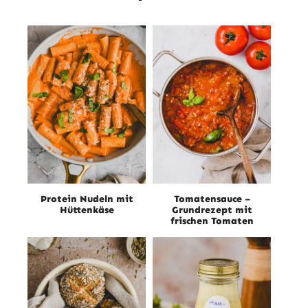
Protein Nudeln mit
Tomatensauce –
Hüttenkäse
Grundrezept mit
frischen Tomaten