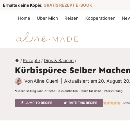
Z
Erhalte deine Kopie
:
GRATIS REZEPT E-BOOK
u
Home
Über Mich
Reisen
Kooperationen
New
m
I
n
h
a
/
Rezepte
/
Dips & Saucen
/
Kürbispüree Selber Machen
l
t
Von
Aline Cueni
Aktualisiert am
20. August 2
s
*Dieser Beitrag kann Affiliate-Links enthalten. Danke für deine Unterstützung.
p
JUMP TO RECIPE
RATE THIS RECIPE
5
vo
r
i
n