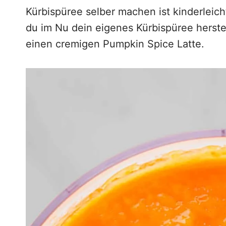
g
Kürbispüree selber machen ist kinderleic
e
du im Nu dein eigenes Kürbispüree herste
n
einen cremigen Pumpkin Spice Latte.