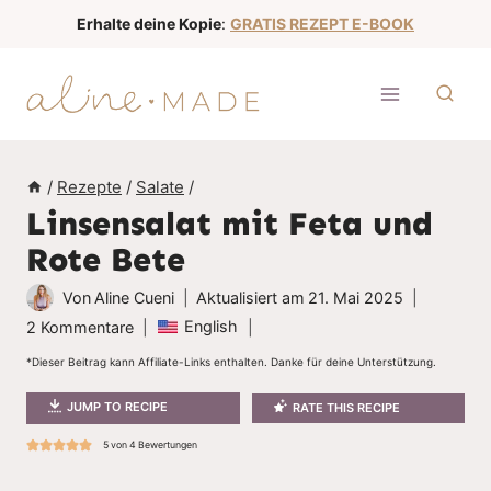
Z
Erhalte deine Kopie
:
GRATIS REZEPT E-BOOK
u
m
I
n
h
/
Rezepte
/
Salate
/
a
Linsensalat mit Feta und
l
Rote Bete
t
s
Von
Aline Cueni
Aktualisiert am
21. Mai 2025
p
English
2 Kommentare
r
*Dieser Beitrag kann Affiliate-Links enthalten. Danke für deine Unterstützung.
i
JUMP TO RECIPE
RATE THIS RECIPE
n
g
5
von
4
Bewertungen
e