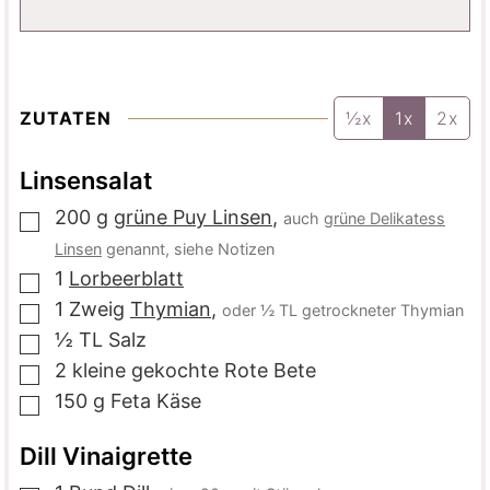
ZUTATEN
½x
1x
2x
Linsensalat
200
g
grüne Puy Linsen
,
auch
grüne Delikatess
▢
Linsen
genannt, siehe Notizen
1
Lorbeerblatt
▢
1
Zweig
Thymian
,
oder ½ TL getrockneter Thymian
▢
½
TL
Salz
▢
2
kleine
gekochte Rote Bete
▢
150
g
Feta Käse
▢
Dill Vinaigrette