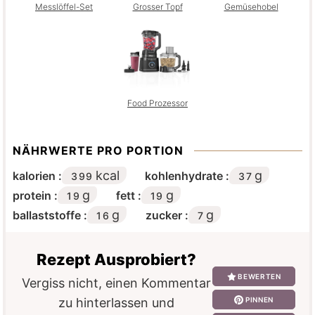
Messlöffel-Set
Grosser Topf
Gemüsehobel
Food Prozessor
NÄHRWERTE PRO PORTION
kcal
g
kalorien :
kohlenhydrate :
399
37
g
g
protein :
fett :
19
19
g
g
ballaststoffe :
zucker :
16
7
Rezept Ausprobiert?
BEWERTEN
Vergiss nicht, einen Kommentar
PINNEN
zu hinterlassen und