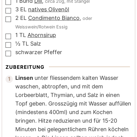
1
Bund
Dill
,
circa 20g, mit Stängel
▢
3
EL
natives Olivenöl
▢
2
EL
Condimento Bianco
,
oder
▢
Weisswein/Rotwein Essig
1
TL
Ahornsirup
▢
½
TL
Salz
▢
schwarzer Pfeffer
▢
ZUBEREITUNG
Linsen
unter fliessendem kalten Wasser
waschen, abtropfen, und mit dem
Lorbeerblatt, Thymian, und Salz in einen
Topf geben. Grosszügig mit Wasser auffüllen
(mindestens 400ml) und zum Kochen
bringen. Hitze reduzieren und für 15-20
Minuten bei gelegentlichem Rühren köcheln