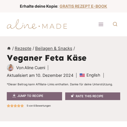
Z
Erhalte deine Kopie
:
GRATIS REZEPT E-BOOK
u
m
I
n
h
/
Rezepte
/
Beilagen & Snacks
/
a
Veganer Feta Käse
l
t
Von
Aline Cueni
s
English
Aktualisiert am
10. Dezember 2024
p
*Dieser Beitrag kann Affiliate-Links enthalten. Danke für deine Unterstützung.
r
JUMP TO RECIPE
RATE THIS RECIPE
i
n
5
von
6
Bewertungen
g
e