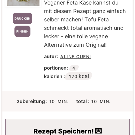
Veganer Feta Käse kannst du
mit diesem Rezept ganz einfach
selber machen! Tofu Feta
DRUCKEN
schmeckt total aromatisch und
PINNEN
lecker - eine tolle vegane
Alternative zum Original!
autor:
ALINE CUENI
portionen:
4
kcal
kalorien :
170
M
M
zubereitung :
total :
10
MIN.
10
MIN.
I
I
N
N
U
U
T
T
Rezept Speichern! 💌
E
E