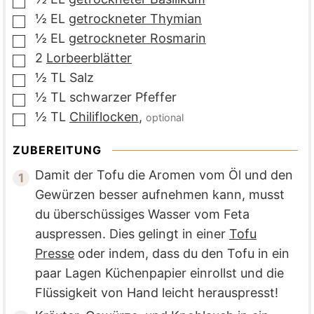
▢
½
EL
getrockneter Thymian
▢
½
EL
getrockneter Rosmarin
▢
2
Lorbeerblätter
▢
½
TL
Salz
▢
½
TL
schwarzer Pfeffer
▢
½
TL
Chiliflocken
,
optional
▢
ZUBEREITUNG
Damit der Tofu die Aromen vom Öl und den
Gewürzen besser aufnehmen kann, musst
du überschüssiges Wasser vom Feta
auspressen. Dies gelingt in einer
Tofu
Presse
oder indem, dass du den Tofu in ein
paar Lagen Küchenpapier einrollst und die
Flüssigkeit von Hand leicht herauspresst!