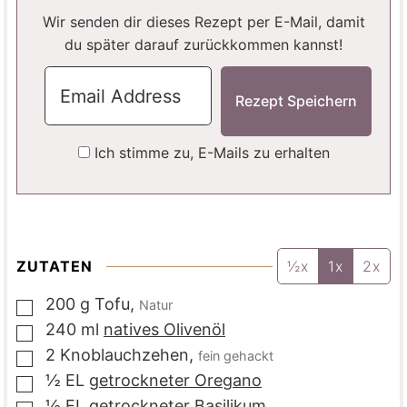
N
N
Wir senden dir dieses Rezept per E-Mail, damit
du später darauf zurückkommen kannst!
Ich stimme zu, E-Mails zu erhalten
ZUTATEN
½x
1x
2x
200
g
Tofu
,
Natur
▢
240
ml
natives Olivenöl
▢
2
Knoblauchzehen
,
fein gehackt
▢
½
EL
getrockneter Oregano
▢
½
EL
getrockneter Basilikum