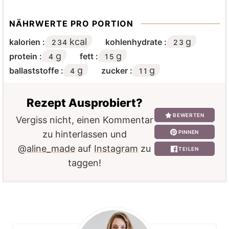
NÄHRWERTE PRO PORTION
kcal
g
kalorien :
kohlenhydrate :
234
23
g
g
protein :
fett :
4
15
g
g
ballaststoffe :
zucker :
4
11
Rezept Ausprobiert?
BEWERTEN
Vergiss nicht, einen Kommentar
PINNEN
zu hinterlassen und
@aline_made
auf
Instagram
zu
TEILEN
taggen!