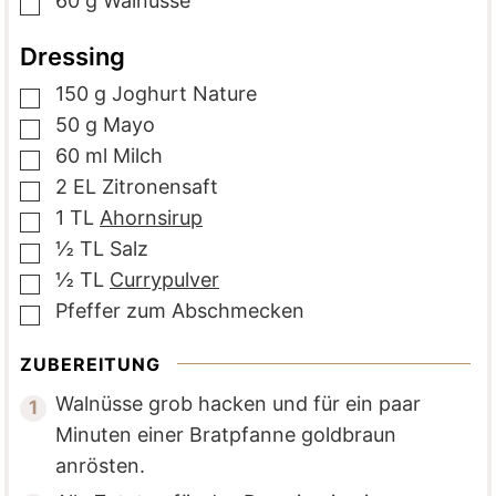
60
g
Walnüsse
▢
Dressing
150
g
Joghurt Nature
▢
50
g
Mayo
▢
60
ml
Milch
▢
2
EL
Zitronensaft
▢
1
TL
Ahornsirup
▢
½
TL
Salz
▢
½
TL
Currypulver
▢
Pfeffer zum Abschmecken
▢
ZUBEREITUNG
Walnüsse grob hacken und für ein paar
Minuten einer Bratpfanne goldbraun
anrösten.