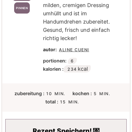
milden, cremigen Dressing
PINNEN
umhüllt und ist im
Handumdrehen zubereitet.
Gesund, frisch und einfach
richtig lecker!
autor:
ALINE CUENI
portionen:
6
kcal
kalorien :
234
M
M
zubereitung :
kochen :
10
MIN.
5
MIN.
I
I
M
total :
15
MIN.
N
N
I
U
U
N
T
T
U
E
E
T
Rezept Speichern! 💌
N
N