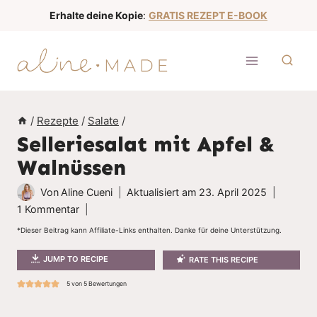
Z
Erhalte deine Kopie
:
GRATIS REZEPT E-BOOK
u
m
I
n
h
/
Rezepte
/
Salate
/
a
Selleriesalat mit Apfel &
l
Walnüssen
t
s
Von
Aline Cueni
Aktualisiert am
23. April 2025
p
1 Kommentar
r
*Dieser Beitrag kann Affiliate-Links enthalten. Danke für deine Unterstützung.
i
JUMP TO RECIPE
RATE THIS RECIPE
n
g
5
von
5
Bewertungen
e