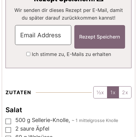
E
N
Wir senden dir dieses Rezept per E-Mail, damit
du später darauf zurückkommen kannst!
Ich stimme zu, E-Mails zu erhalten
ZUTATEN
½x
1x
2x
Salat
500
g
Sellerie-Knolle
,
~ 1 mittelgrosse Knolle
▢
2
saure Äpfel
▢