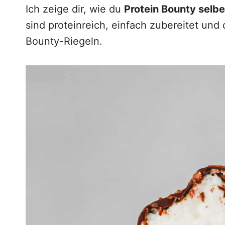
g
Ich zeige dir, wie du
Protein Bounty selb
e
sind proteinreich, einfach zubereitet und 
n
Bounty-Riegeln.