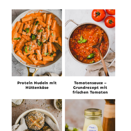
Protein Nudeln mit
Tomatensauce –
Hüttenkäse
Grundrezept mit
frischen Tomaten