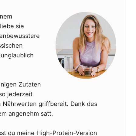
einem
liebe sie
rienbewusstere
ssischen
unglaublich
enigen Zutaten
o jederzeit
en Nährwerten griffbereit. Dank des
em angenehm satt.
sst du meine High-Protein-Version