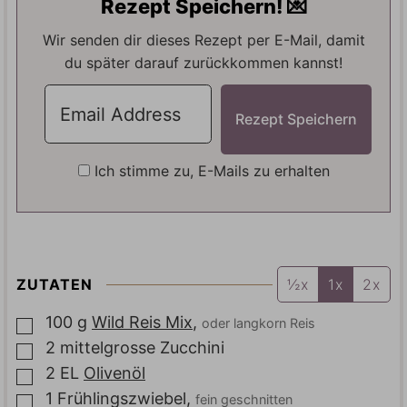
Rezept Speichern! 💌
N
N
E
N
Wir senden dir dieses Rezept per E-Mail, damit
du später darauf zurückkommen kannst!
Ich stimme zu, E-Mails zu erhalten
ZUTATEN
½x
1x
2x
100
g
Wild Reis Mix
,
oder langkorn Reis
▢
2
mittelgrosse
Zucchini
▢
2
EL
Olivenöl
▢
1
Frühlingszwiebel
,
fein geschnitten
▢