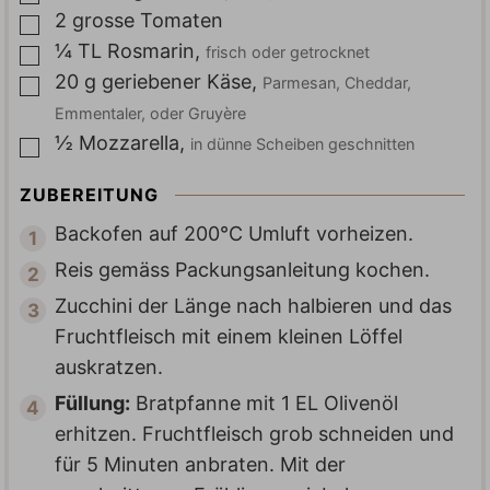
2
grosse
Tomaten
▢
¼
TL
Rosmarin
,
frisch oder getrocknet
▢
20
g
geriebener Käse
,
Parmesan, Cheddar,
▢
Emmentaler, oder Gruyère
½
Mozzarella
,
in dünne Scheiben geschnitten
▢
ZUBEREITUNG
Backofen auf 200°C Umluft vorheizen.
Reis gemäss Packungsanleitung kochen.
Zucchini der Länge nach halbieren und das
Fruchtfleisch mit einem kleinen Löffel
auskratzen.
Füllung:
Bratpfanne mit 1 EL Olivenöl
erhitzen. Fruchtfleisch grob schneiden und
für 5 Minuten anbraten. Mit der