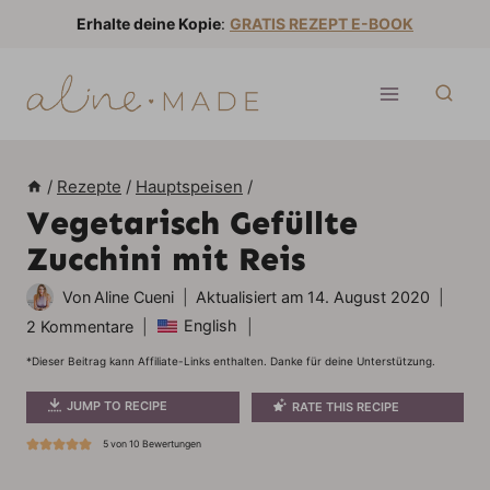
Z
Erhalte deine Kopie
:
GRATIS REZEPT E-BOOK
u
m
I
n
h
/
Rezepte
/
Hauptspeisen
/
a
Vegetarisch Gefüllte
l
Zucchini mit Reis
t
s
Von
Aline Cueni
Aktualisiert am
14. August 2020
p
English
2 Kommentare
r
*Dieser Beitrag kann Affiliate-Links enthalten. Danke für deine Unterstützung.
i
JUMP TO RECIPE
RATE THIS RECIPE
n
g
5
von
10
Bewertungen
e