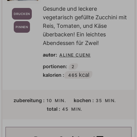
Gesunde und leckere
DRUCKEN
vegetarisch gefüllte Zucchini mit
Reis, Tomaten, und Käse
PINNEN
überbacken! Ein leichtes
Abendessen für Zwei!
autor:
ALINE CUENI
portionen:
2
kcal
kalorien :
465
M
M
zubereitung :
kochen :
10
MIN.
35
MIN.
I
I
M
total :
45
MIN.
N
N
I
U
U
N
T
T
U
E
E
T