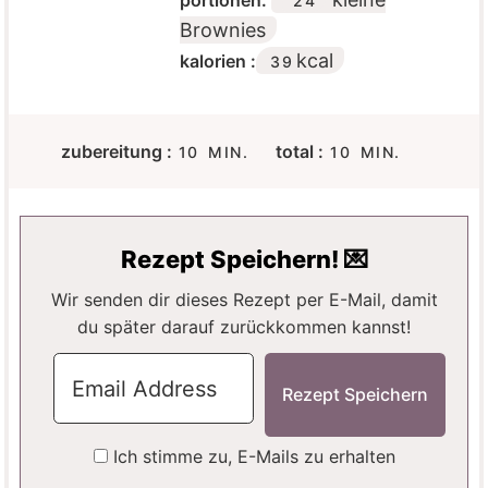
portionen:
24
Brownies
kcal
kalorien :
39
M
M
zubereitung :
total :
10
MIN.
10
MIN.
I
I
N
N
U
U
T
T
Rezept Speichern! 💌
E
E
N
N
Wir senden dir dieses Rezept per E-Mail, damit
du später darauf zurückkommen kannst!
Ich stimme zu, E-Mails zu erhalten