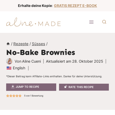
Z
Erhalte deine Kopie
:
GRATIS REZEPT E-BOOK
u
m
I
n
h
/
Rezepte
/
Süsses
/
a
No-Bake Brownies
l
t
Von
Aline Cueni
Aktualisiert am
28. Oktober 2025
s
English
p
*Dieser Beitrag kann Affiliate-Links enthalten. Danke für deine Unterstützung.
r
JUMP TO RECIPE
RATE THIS RECIPE
i
n
5
von 1 Bewertung
g
e