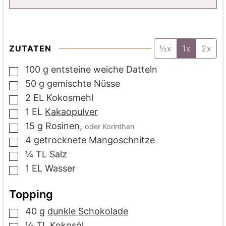
ZUTATEN
½x
1x
2x
100
g
entsteine weiche Datteln
▢
50
g
gemischte Nüsse
▢
2
EL
Kokosmehl
▢
1
EL
Kakaopulver
▢
15
g
Rosinen
,
oder Korinthen
▢
4
getrocknete Mangoschnitze
▢
¼
TL
Salz
▢
1
EL
Wasser
▢
Topping
40
g
dunkle Schokolade
▢
½
TL
Kokosöl