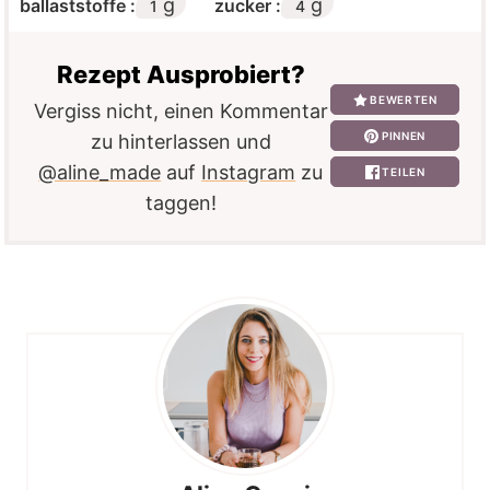
g
g
ballaststoffe :
zucker :
1
4
Rezept Ausprobiert?
BEWERTEN
Vergiss nicht, einen Kommentar
PINNEN
zu hinterlassen und
@aline_made
auf
Instagram
zu
TEILEN
taggen!