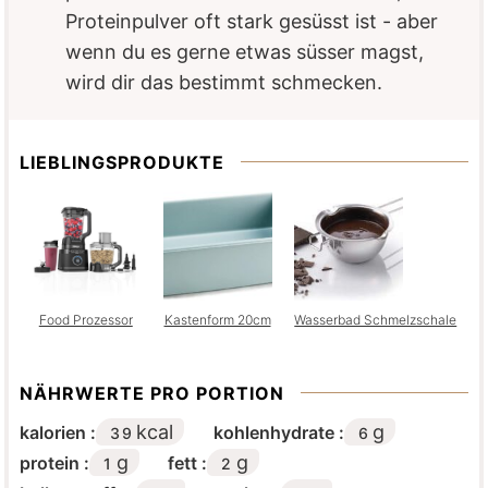
Proteinpulver oft stark gesüsst ist - aber
wenn du es gerne etwas süsser magst,
wird dir das bestimmt schmecken.
LIEBLINGSPRODUKTE
Food Prozessor
Kastenform 20cm
Wasserbad Schmelzschale
NÄHRWERTE PRO PORTION
kcal
g
kalorien :
kohlenhydrate :
39
6
g
g
protein :
fett :
1
2