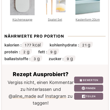
Küchenwaage
Spatel Set
Kastenform 20cm
NÄHRWERTE PRO PORTION
kcal
g
kalorien :
kohlenhydrate :
177
21
g
g
protein :
fett :
2
9
g
g
ballaststoffe :
zucker :
3
9
Rezept Ausprobiert?
BEWERTEN
Vergiss nicht, einen Kommentar
PINNEN
zu hinterlassen und
@aline_made
auf
Instagram
zu
TEILEN
taggen!