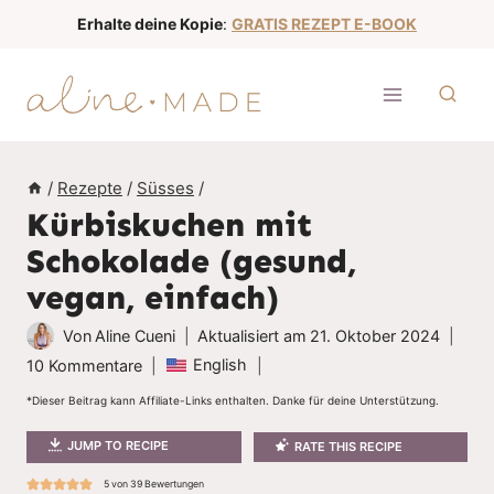
Z
Erhalte deine Kopie
:
GRATIS REZEPT E-BOOK
u
m
I
n
h
/
Rezepte
/
Süsses
/
a
Kürbiskuchen mit
l
Schokolade (gesund,
t
vegan, einfach)
s
p
Von
Aline Cueni
Aktualisiert am
21. Oktober 2024
r
English
10 Kommentare
i
*Dieser Beitrag kann Affiliate-Links enthalten. Danke für deine Unterstützung.
n
g
JUMP TO RECIPE
RATE THIS RECIPE
e
5
von
39
Bewertungen