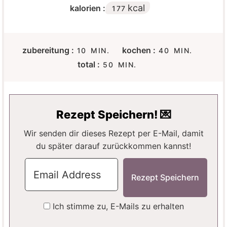
kcal
kalorien :
177
M
M
zubereitung :
kochen :
10
MIN.
40
MIN.
I
I
M
total :
50
MIN.
N
N
I
U
U
N
T
T
U
E
E
T
Rezept Speichern! 💌
N
N
E
N
Wir senden dir dieses Rezept per E-Mail, damit
du später darauf zurückkommen kannst!
Ich stimme zu, E-Mails zu erhalten