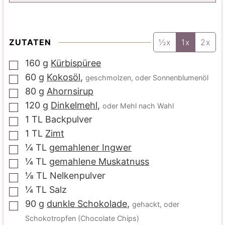
ZUTATEN
½x
1x
2x
160
g
Kürbispüree
▢
60
g
Kokosöl
,
geschmolzen, oder Sonnenblumenöl
▢
80
g
Ahornsirup
▢
120
g
Dinkelmehl
,
oder Mehl nach Wahl
▢
1
TL
Backpulver
▢
1
TL
Zimt
▢
¼
TL
gemahlener Ingwer
▢
¼
TL
gemahlene Muskatnuss
▢
⅛
TL
Nelkenpulver
▢
¼
TL
Salz
▢
90
g
dunkle Schokolade
,
gehackt, oder
▢
Schokotropfen (Chocolate Chips)