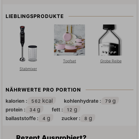
LIEBLINGSPRODUKTE
Topfset
Grobe Reibe
Stabmixer
NÄHRWERTE PRO PORTION
kcal
g
kalorien :
kohlenhydrate :
562
79
g
g
protein :
fett :
34
12
g
g
ballaststoffe :
zucker :
4
8
Rezept Ausprobiert?