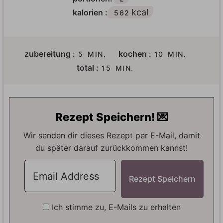
kcal
kalorien :
562
M
M
zubereitung :
kochen :
5
MIN.
10
MIN.
I
I
M
total :
15
MIN.
N
N
I
U
U
N
T
T
U
E
E
T
Rezept Speichern! 💌
N
N
E
N
Wir senden dir dieses Rezept per E-Mail, damit
du später darauf zurückkommen kannst!
Ich stimme zu, E-Mails zu erhalten