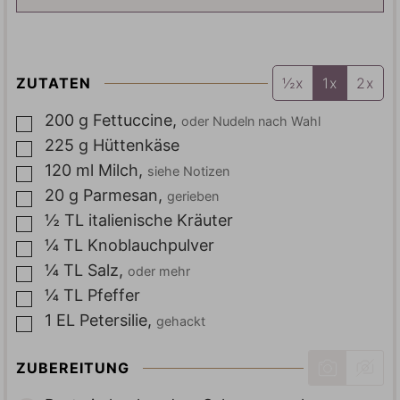
ZUTATEN
½x
1x
2x
200
g
Fettuccine
,
oder Nudeln nach Wahl
▢
225
g
Hüttenkäse
▢
120
ml
Milch
,
siehe Notizen
▢
20
g
Parmesan
,
gerieben
▢
½
TL
italienische Kräuter
▢
¼
TL
Knoblauchpulver
▢
¼
TL
Salz
,
oder mehr
▢
¼
TL
Pfeffer
▢
1
EL
Petersilie
,
gehackt
▢
ZUBEREITUNG