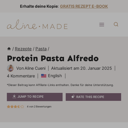
Z
Erhalte deine Kopie
:
GRATIS REZEPT E-BOOK
u
m
I
n
h
/
Rezepte
/
Pasta
/
a
Protein Pasta Alfredo
l
t
Von
Aline Cueni
Aktualisiert am
20. Januar 2025
s
English
4 Kommentare
p
*Dieser Beitrag kann Affiliate-Links enthalten. Danke für deine Unterstützung.
r
JUMP TO RECIPE
RATE THIS RECIPE
i
n
4
von
2
Bewertungen
g
e