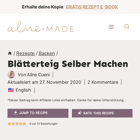
Z
Erhalte deine Kopie
:
GRATIS REZEPT E-BOOK
u
m
I
n
h
/
Rezepte
/
Backen
/
a
Blätterteig Selber Machen
l
t
Von
Aline Cueni
s
Aktualisiert am
27. November 2020
2 Kommentare
English
p
r
*Dieser Beitrag kann Affiliate-Links enthalten. Danke für deine Unterstützung.
i
JUMP TO RECIPE
RATE THIS RECIPE
n
5
von
14
Bewertungen
g
e