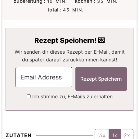
zubereitung :
kochen :
10
MIN.
35
MIN.
I
I
M
total :
45
MIN.
N
N
I
U
U
N
T
T
U
E
E
T
Rezept Speichern! 💌
N
N
E
N
Wir senden dir dieses Rezept per E-Mail, damit
du später darauf zurückkommen kannst!
Ich stimme zu, E-Mails zu erhalten
ZUTATEN
½x
1x
2x