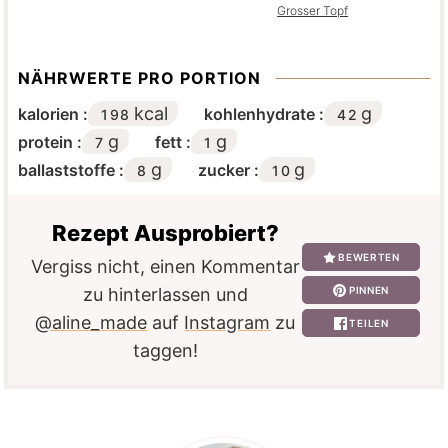
Grosser Topf
NÄHRWERTE PRO PORTION
kcal
g
kalorien :
kohlenhydrate :
198
42
g
g
protein :
fett :
7
1
g
g
ballaststoffe :
zucker :
8
10
Rezept Ausprobiert?
BEWERTEN
Vergiss nicht, einen Kommentar
PINNEN
zu hinterlassen und
@aline_made
auf
Instagram
zu
TEILEN
taggen!