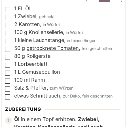
1
EL
Öl
▢
1
Zwiebel
,
gehackt
▢
2
Karotten
,
in Würfeli
▢
100
g
Knollensellerie
,
in Würfeli
▢
1
kleine
Lauchstange
,
in feinen Ringen
▢
50
g
getrocknete Tomaten
,
fein geschnitten
▢
80
g
Rollgerste
▢
1
Lorbeerblatt
▢
1
L
Gemüsebouillon
▢
100
ml
Rahm
▢
Salz & Pfeffer
,
zum Würzen
▢
etwas
Schnittlauch
,
zur Deko, fein geschnitten
▢
ZUBEREITUNG
Öl
in einem Topf erhitzen.
Zwiebel,