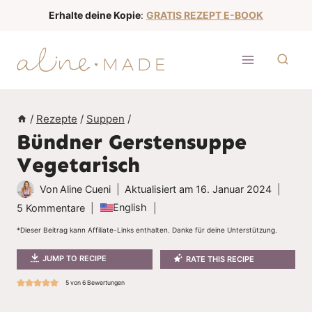
Z
Erhalte deine Kopie
:
GRATIS REZEPT E-BOOK
u
m
I
n
h
/
Rezepte
/
Suppen
/
a
Bündner Gerstensuppe
l
Vegetarisch
t
s
Von
Aline Cueni
Aktualisiert am
16. Januar 2024
p
English
5 Kommentare
r
*Dieser Beitrag kann Affiliate-Links enthalten. Danke für deine Unterstützung.
i
JUMP TO RECIPE
RATE THIS RECIPE
n
g
5
von
6
Bewertungen
e