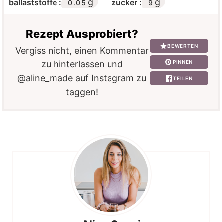
g
g
ballaststoffe :
zucker :
0.05
9
Rezept Ausprobiert?
BEWERTEN
Vergiss nicht, einen Kommentar
PINNEN
zu hinterlassen und
@aline_made
auf
Instagram
zu
TEILEN
taggen!