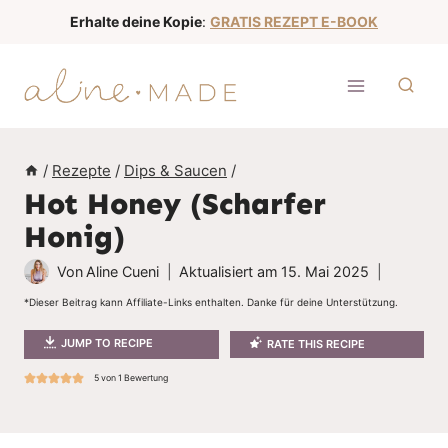
Z
Erhalte deine Kopie
:
GRATIS REZEPT E-BOOK
u
m
I
n
h
/
Rezepte
/
Dips & Saucen
/
a
Hot Honey (Scharfer
l
Honig)
t
s
Von
Aline Cueni
Aktualisiert am
15. Mai 2025
p
*Dieser Beitrag kann Affiliate-Links enthalten. Danke für deine Unterstützung.
r
JUMP TO RECIPE
RATE THIS RECIPE
i
n
5
von 1 Bewertung
g
e