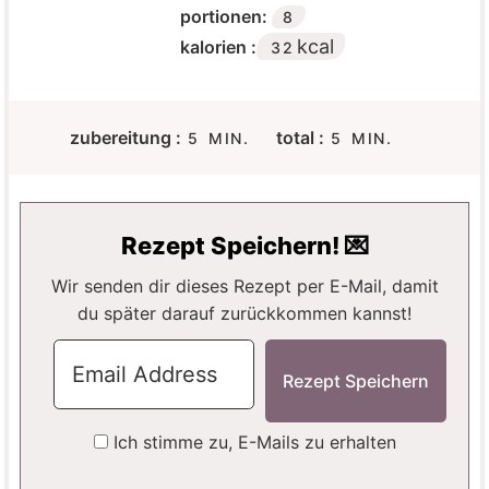
portionen:
8
kcal
kalorien :
32
M
M
zubereitung :
total :
5
MIN.
5
MIN.
I
I
N
N
U
U
T
T
Rezept Speichern! 💌
E
E
N
N
Wir senden dir dieses Rezept per E-Mail, damit
du später darauf zurückkommen kannst!
Ich stimme zu, E-Mails zu erhalten