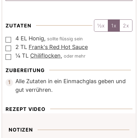
ZUTATEN
½x
1x
2x
4
EL
Honig
,
sollte flüssig sein
▢
2
TL
Frank's Red Hot Sauce
▢
¼
TL
Chiliflocken
,
oder mehr
▢
ZUBEREITUNG
Alle Zutaten in ein Einmachglas geben und
gut verrühren.
REZEPT VIDEO
NOTIZEN