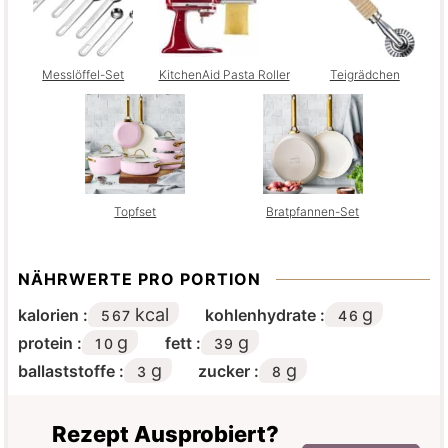
Messlöffel-Set
KitchenAid Pasta Roller
Teigrädchen
Topfset
Bratpfannen-Set
NÄHRWERTE PRO PORTION
kcal
g
kalorien :
kohlenhydrate :
567
46
g
g
protein :
fett :
10
39
g
g
ballaststoffe :
zucker :
3
8
Rezept Ausprobiert?