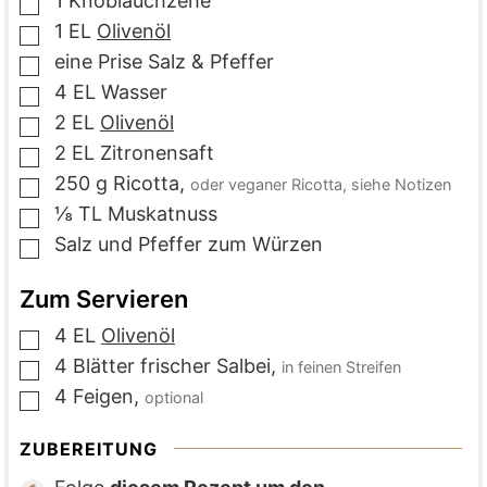
1
Knoblauchzehe
▢
1
EL
Olivenöl
▢
eine
Prise
Salz & Pfeffer
▢
4
EL
Wasser
▢
2
EL
Olivenöl
▢
2
EL
Zitronensaft
▢
250
g
Ricotta
,
oder veganer Ricotta, siehe Notizen
▢
⅛
TL
Muskatnuss
▢
Salz und Pfeffer zum Würzen
▢
Zum Servieren
4
EL
Olivenöl
▢
4
Blätter
frischer Salbei
,
in feinen Streifen
▢
4
Feigen
,
optional
▢
ZUBEREITUNG