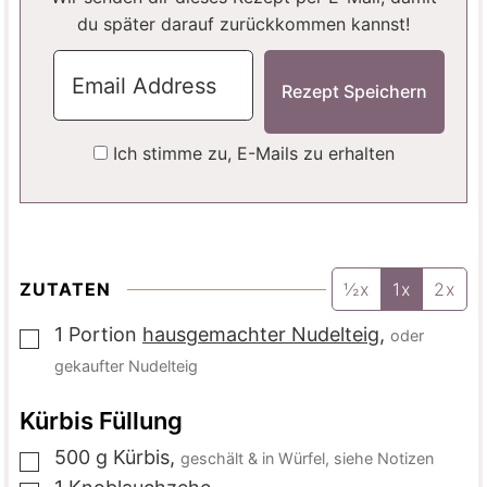
du später darauf zurückkommen kannst!
Ich stimme zu, E-Mails zu erhalten
ZUTATEN
½x
1x
2x
1
Portion
hausgemachter Nudelteig
,
oder
▢
gekaufter Nudelteig
Kürbis Füllung
500
g
Kürbis
,
geschält & in Würfel, siehe Notizen
▢