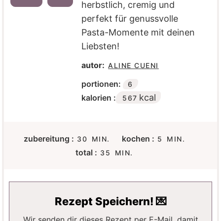
herbstlich, cremig und
perfekt für genussvolle
Pasta-Momente mit deinen
Liebsten!
autor:
ALINE CUENI
portionen:
6
kcal
kalorien :
567
M
M
zubereitung :
kochen :
30
MIN.
5
MIN.
I
I
M
total :
35
MIN.
N
N
I
U
U
N
T
T
U
E
E
T
Rezept Speichern! 💌
N
N
E
N
Wir senden dir dieses Rezept per E-Mail, damit