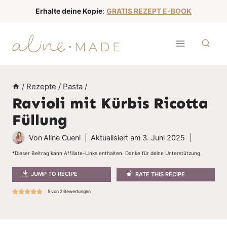
Z
Erhalte deine Kopie
:
GRATIS REZEPT E-BOOK
u
m
I
n
h
/
Rezepte
/
Pasta
/
a
Ravioli mit Kürbis Ricotta
l
Füllung
t
s
Von
Aline Cueni
Aktualisiert am
3. Juni 2025
p
*Dieser Beitrag kann Affiliate-Links enthalten. Danke für deine Unterstützung.
r
JUMP TO RECIPE
RATE THIS RECIPE
i
n
5
von
2
Bewertungen
g
e