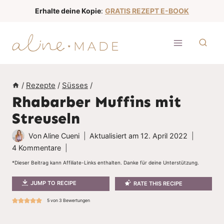
Z
Erhalte deine Kopie
:
GRATIS REZEPT E-BOOK
u
m
I
n
h
/
Rezepte
/
Süsses
/
a
Rhabarber Muffins mit
l
Streuseln
t
s
Von
Aline Cueni
Aktualisiert am
12. April 2022
p
4 Kommentare
r
*Dieser Beitrag kann Affiliate-Links enthalten. Danke für deine Unterstützung.
i
JUMP TO RECIPE
RATE THIS RECIPE
n
g
5
von
3
Bewertungen
e