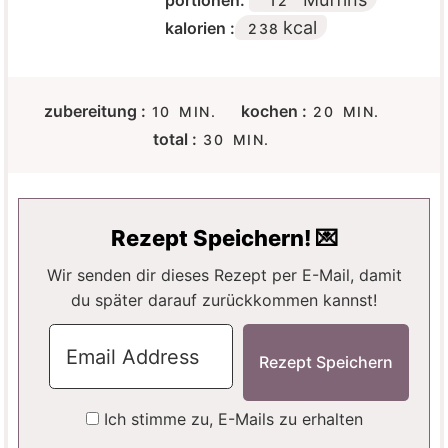
portionen:
12
kcal
kalorien :
238
M
M
zubereitung :
kochen :
10
MIN.
20
MIN.
I
I
M
total :
30
MIN.
N
N
I
U
U
N
T
T
U
E
E
T
Rezept Speichern! 💌
N
N
E
N
Wir senden dir dieses Rezept per E-Mail, damit
du später darauf zurückkommen kannst!
Ich stimme zu, E-Mails zu erhalten