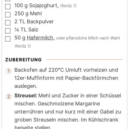
100
g
Sojajoghurt
,
(Notiz 1)
▢
250
g
Mehl
▢
2
TL
Backpulver
▢
¼
TL
Salz
▢
50
g
Hafermilch
,
oder pflanzliche Milch nach Wahl
▢
(Notiz 1)
ZUBEREITUNG
Backofen auf 220°C Umluft vorheizen und
12er-Muffinform mit Papier-Backförmchen
auslegen.
Streusel:
Mehl und Zucker in einer Schüssel
mischen. Geschmolzene Margarine
unterrühren und nur kurz mit einer Gabel zu
groben Streuseln mischen. Im Kühlschrank
beiseite stellen.