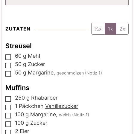
ZUTATEN
½x
1x
2x
Streusel
60
g
Mehl
▢
50
g
Zucker
▢
50
g
Margarine
,
geschmolzen (Notiz 1)
▢
Muffins
250
g
Rhabarber
▢
1
Päckchen
Vanillezucker
▢
100
g
Margarine
,
weich (Notiz 1)
▢
100
g
Zucker
▢
2
Eier
▢