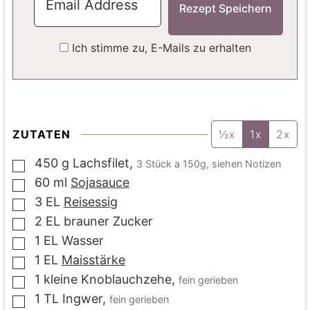
Ich stimme zu, E-Mails zu erhalten
ZUTATEN
½x
1x
2x
450
g
Lachsfilet
,
3 Stück a 150g, siehen Notizen
▢
60
ml
Sojasauce
▢
3
EL
Reisessig
▢
2
EL
brauner Zucker
▢
1
EL
Wasser
▢
1
EL
Maisstärke
▢
1
kleine
Knoblauchzehe
,
fein gerieben
▢
1
TL
Ingwer
,
fein gerieben
▢