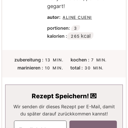
gegart!
autor:
ALINE CUENI
portionen:
3
kcal
kalorien :
265
M
M
zubereitung :
kochen :
13
MIN.
7
MIN.
I
I
M
M
marinieren :
total :
10
MIN.
30
MIN.
N
N
I
I
U
U
N
N
T
T
U
U
E
E
T
T
Rezept Speichern! 💌
N
N
E
E
N
N
Wir senden dir dieses Rezept per E-Mail, damit
du später darauf zurückkommen kannst!