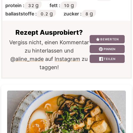
g
g
protein :
fett :
32
10
g
g
ballaststoffe :
zucker :
0.2
8
Rezept Ausprobiert?
BEWERTEN
Vergiss nicht, einen Kommentar
PINNEN
zu hinterlassen und
@aline_made
auf
Instagram
zu
TEILEN
taggen!