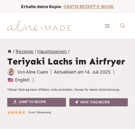
Z
Erhalte deine Kopie
:
GRATIS REZEPT E-BOOK
u
m
I
n
h
/
Rezepte
/
Hauptspeisen
/
a
Teriyaki Lachs im Airfryer
l
t
Von
Aline Cueni
Aktualisiert am
14. Juli 2025
s
English
p
*Dieser Beitrag kann Affiliate-Links enthalten. Danke für deine Unterstützung.
r
JUMP TO RECIPE
RATE THIS RECIPE
i
n
5
von 1 Bewertung
g
e