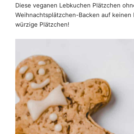
g
Diese veganen Lebkuchen Plätzchen ohne 
e
Weihnachtsplätzchen-Backen auf keinen Fa
n
würzige Plätzchen!