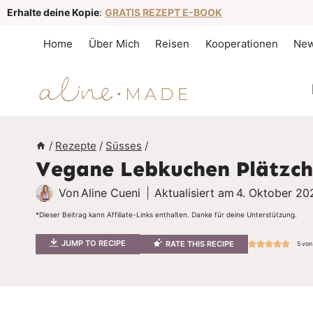
Z
Erhalte deine Kopie
:
GRATIS REZEPT E-BOOK
u
Home
Über Mich
Reisen
Kooperationen
New
m
I
n
h
a
/
Rezepte
/
Süsses
/
Vegane Lebkuchen Plätzc
l
t
Von
Aline Cueni
Aktualisiert am
4. Oktober 20
s
*Dieser Beitrag kann Affiliate-Links enthalten. Danke für deine Unterstützung.
p
JUMP TO RECIPE
RATE THIS RECIPE
5
vo
r
i
n