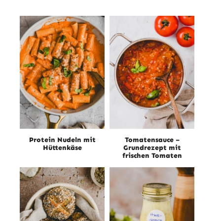
Protein Nudeln mit
Tomatensauce –
Hüttenkäse
Grundrezept mit
frischen Tomaten