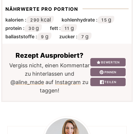
NÄHRWERTE PRO PORTION
kcal
g
kalorien :
kohlenhydrate :
290
15
g
g
protein :
fett :
30
11
g
g
ballaststoffe :
zucker :
9
7
Rezept Ausprobiert?
BEWERTEN
Vergiss nicht, einen Kommentar
PINNEN
zu hinterlassen und
@aline_made
auf
Instagram
zu
TEILEN
taggen!