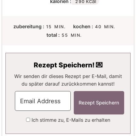
kcal
kalorien :
290
M
M
zubereitung :
kochen :
15
MIN.
40
MIN.
I
I
M
total :
55
MIN.
N
N
I
U
U
N
T
T
U
E
E
T
Rezept Speichern! 💌
N
N
E
N
Wir senden dir dieses Rezept per E-Mail, damit
du später darauf zurückkommen kannst!
Ich stimme zu, E-Mails zu erhalten