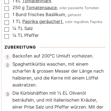
1
EL
Tomatenmark
▢
250
g
Tomatensauce
,
oder passierte Tomaten
▢
1
Bund
frisches Basilikum
,
gehackt
▢
1
TL
Paprika geräuchert
,
oder reguläres Paprika
▢
¼
TL
Salz
▢
¼
TL
Pfeffer
▢
ZUBEREITUNG
Backofen auf 200°C Umluft vorheizen.
Spaghettikürbis waschen, mit einem
scharfen & grossen Messer der Länge nach
halbieren, und die Kerne mit einem Löffel
auskratzen.
Die Kürbishälften mit ½ EL Olivenöl
beträufeln, und mit italienischen Kräuter,
einer Prise Salz und Pfeffer würzen. Mit der