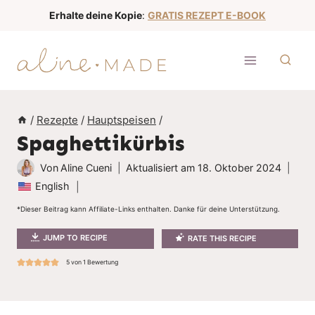
Z
Erhalte deine Kopie
:
GRATIS REZEPT E-BOOK
u
m
I
n
h
/
Rezepte
/
Hauptspeisen
/
a
Spaghettikürbis
l
t
Von
Aline Cueni
Aktualisiert am
18. Oktober 2024
s
English
p
*Dieser Beitrag kann Affiliate-Links enthalten. Danke für deine Unterstützung.
r
JUMP TO RECIPE
RATE THIS RECIPE
i
n
5
von 1 Bewertung
g
e