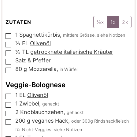
ZUTATEN
½x
1x
2x
1
Spaghettikürbis
,
mittlere Grösse, siehe Notizen
▢
½
EL
Olivenöl
▢
½
TL
getrocknete italienische Kräuter
▢
Salz & Pfeffer
▢
80
g
Mozzarella
,
in Würfeli
▢
Veggie-Bolognese
1
EL
Olivenöl
▢
1
Zwiebel
,
gehackt
▢
2
Knoblauchzehen
,
gehackt
▢
200
g
veganes Hack
,
oder 300g Rindshackfleisch
▢
für Nicht-Veggies, siehe Notizen