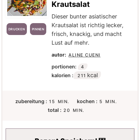
Krautsalat
Dieser bunter asiatischer
Krautsalat ist richtig lecker,
DRUCKEN
PINNEN
frisch, knackig, und macht
Lust auf mehr.
autor:
ALINE CUENI
portionen:
4
kcal
kalorien :
211
M
M
zubereitung :
kochen :
15
MIN.
5
MIN.
I
I
M
total :
20
MIN.
N
N
I
U
U
N
T
T
U
E
E
T