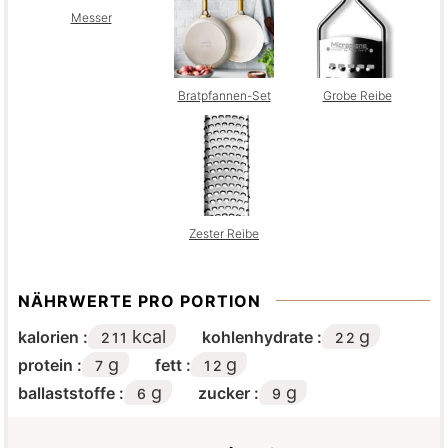
Messer
Bratpfannen-Set
Grobe Reibe
Zester Reibe
NÄHRWERTE PRO PORTION
kcal
g
kalorien :
kohlenhydrate :
211
22
g
g
protein :
fett :
7
12
g
g
ballaststoffe :
zucker :
6
9