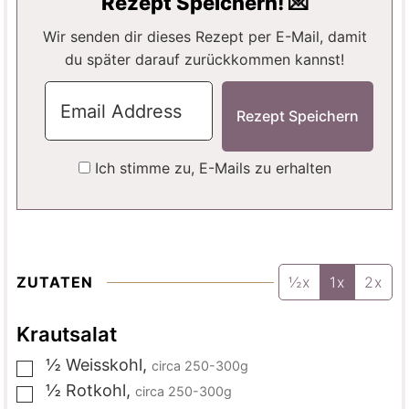
Rezept Speichern! 💌
N
N
E
N
Wir senden dir dieses Rezept per E-Mail, damit
du später darauf zurückkommen kannst!
Ich stimme zu, E-Mails zu erhalten
ZUTATEN
½x
1x
2x
Krautsalat
½
Weisskohl
,
circa 250-300g
▢
½
Rotkohl
,
circa 250-300g
▢