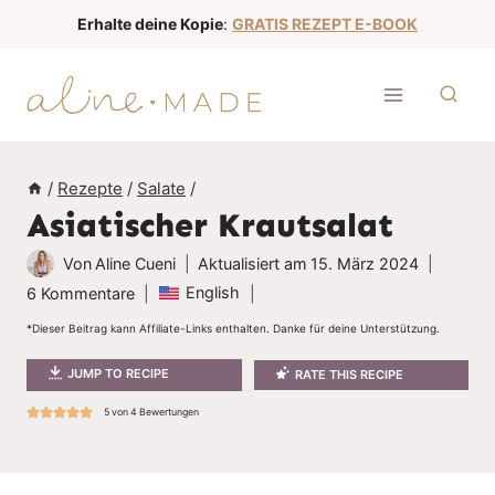
Z
Erhalte deine Kopie
:
GRATIS REZEPT E-BOOK
u
m
I
n
h
/
Rezepte
/
Salate
/
a
Asiatischer Krautsalat
l
t
Von
Aline Cueni
Aktualisiert am
15. März 2024
s
English
6 Kommentare
p
*Dieser Beitrag kann Affiliate-Links enthalten. Danke für deine Unterstützung.
r
JUMP TO RECIPE
RATE THIS RECIPE
i
n
5
von
4
Bewertungen
g
e