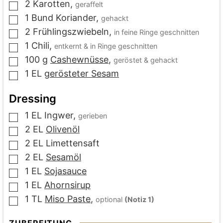
2
Karotten
,
geraffelt
▢
1
Bund
Koriander
,
gehackt
▢
2
Frühlingszwiebeln
,
in feine Ringe geschnitten
▢
1
Chili
,
entkernt & in Ringe geschnitten
▢
100
g
Cashewnüsse
,
geröstet & gehackt
▢
1
EL
gerösteter Sesam
▢
Dressing
1
EL
Ingwer
,
gerieben
▢
2
EL
Olivenöl
▢
2
EL
Limettensaft
▢
2
EL
Sesamöl
▢
1
EL
Sojasauce
▢
1
EL
Ahornsirup
▢
1
TL
Miso Paste
,
optional
(Notiz 1)
▢
ZUBEREITUNG