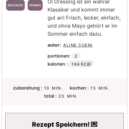
Öl Dressing ist ein wahrer
DRUCKEN
PINNEN
Klassiker und kommt immer
gut an! Frisch, lecker, einfach,
und ohne Mayo gehört er im
Sommer einfach dazu.
autor:
ALINE CUENI
portionen:
2
kcal
kalorien :
194
M
M
zubereitung :
kochen :
10
MIN.
15
MIN.
I
I
M
total :
25
MIN.
N
N
I
U
U
N
T
T
U
E
E
T
Rezept Speichern! 💌
N
N
E