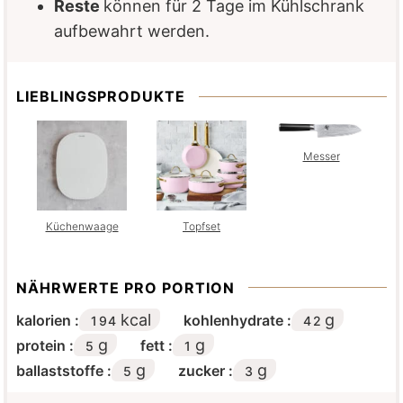
Reste
können für 2 Tage im Kühlschrank
aufbewahrt werden.
LIEBLINGSPRODUKTE
Messer
Küchenwaage
Topfset
NÄHRWERTE PRO PORTION
kcal
g
kalorien :
kohlenhydrate :
194
42
g
g
protein :
fett :
5
1
g
g
ballaststoffe :
zucker :
5
3