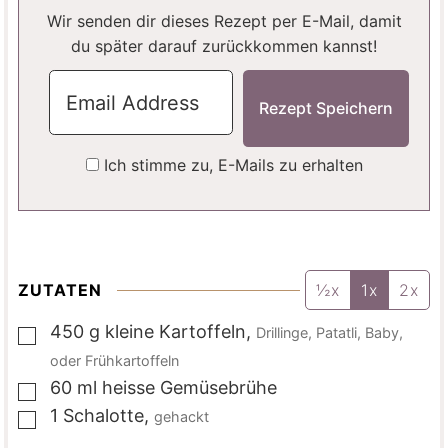
N
Wir senden dir dieses Rezept per E-Mail, damit
du später darauf zurückkommen kannst!
Ich stimme zu, E-Mails zu erhalten
ZUTATEN
½x
1x
2x
450
g
kleine Kartoffeln
,
Drillinge, Patatli, Baby,
▢
oder Frühkartoffeln
60
ml
heisse Gemüsebrühe
▢
1
Schalotte
,
gehackt
▢