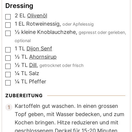
Dressing
2
EL
Olivenöl
▢
1
EL
Rotweinessig
,
oder Apfelessig
▢
½
kleine
Knoblauchzehe
,
gepresst oder gerieben,
▢
optional
1
TL
Dijon Senf
▢
½
TL
Ahornsirup
▢
½
TL
Dill
,
getrocknet oder frisch
▢
¼
TL
Salz
▢
¼
TL
Pfeffer
▢
ZUBEREITUNG
Kartoffeln gut waschen. In einen grossen
Topf geben, mit Wasser bedecken, und zum
Kochen bringen. Hitze reduzieren und mit
geschlossenem Deckel für 15-20 Minuten