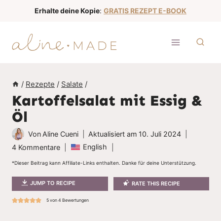
Z
Erhalte deine Kopie
:
GRATIS REZEPT E-BOOK
u
m
I
n
h
/
Rezepte
/
Salate
/
a
Kartoffelsalat mit Essig &
l
Öl
t
s
Von
Aline Cueni
Aktualisiert am
10. Juli 2024
p
English
4 Kommentare
r
*Dieser Beitrag kann Affiliate-Links enthalten. Danke für deine Unterstützung.
i
JUMP TO RECIPE
RATE THIS RECIPE
n
g
5
von
4
Bewertungen
e