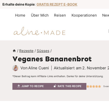
Z
Erhalte deine Kopie
:
GRATIS REZEPT E-BOOK
u
Home
Über Mich
Reisen
Kooperationen
New
m
I
n
h
a
/
Rezepte
/
Süsses
/
Veganes Bananenbrot
l
t
Von
Aline Cueni
Aktualisiert am
2. November 
s
*Dieser Beitrag kann Affiliate-Links enthalten. Danke für deine Unterstützung.
p
JUMP TO RECIPE
RATE THIS RECIPE
5
vo
r
i
n