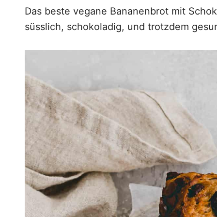
g
Das beste vegane Bananenbrot mit Schokol
e
süsslich, schokoladig, und trotzdem gesu
n