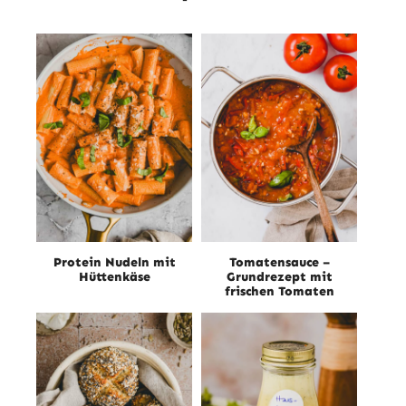
Protein Nudeln mit
Tomatensauce –
Hüttenkäse
Grundrezept mit
frischen Tomaten