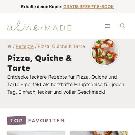
Z
Erhalte deine Kopie
:
GRATIS REZEPT E-BOOK
u
m
I
n
h
/
Rezepte
/
Pizza, Quiche & Tarte
a
Pizza, Quiche &
l
Tarte
t
Entdecke leckere Rezepte für Pizza, Quiche und
s
Tarte – perfekt als herzhafte Hauptspeise für jeden
p
Tag. Einfach, lecker und voller Geschmack!
r
i
n
TOP
FAVORITEN
g
e