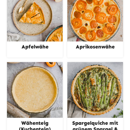
Apfelwähe
Aprikosenwähe
Wähenteig
Spargelquiche mit
(Kuchenteig)
grünem Spargel &