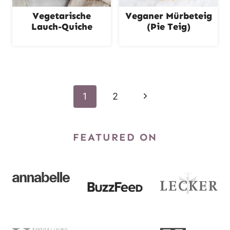
Vegetarische
Veganer Mürbeteig
Lauch-Quiche
(Pie Teig)
Seitennavigation
N
1
2
ä
FEATURED ON
c
h
s
t
e