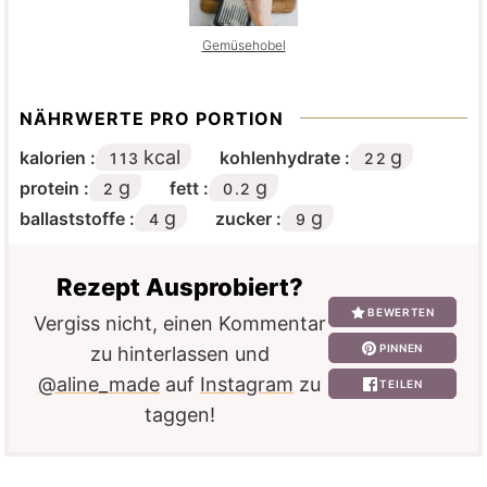
Gemüsehobel
NÄHRWERTE PRO PORTION
kcal
g
kalorien :
kohlenhydrate :
113
22
g
g
protein :
fett :
2
0.2
g
g
ballaststoffe :
zucker :
4
9
Rezept Ausprobiert?
BEWERTEN
Vergiss nicht, einen Kommentar
PINNEN
zu hinterlassen und
@aline_made
auf
Instagram
zu
TEILEN
taggen!