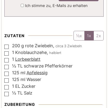
Ich stimme zu, E-Mails zu erhalten
ZUTATEN
½x
1x
2x
200
g
rote Zwiebeln
,
circa 3 Zwiebeln
▢
1
Knoblauchzehe
,
halbiert
▢
1
Lorbeerblatt
▢
½
TL
schwarze Pfefferkörner
▢
125
ml
Apfelessig
▢
125
ml
Wasser
▢
1
EL
Zucker
▢
½
TL
Salz
▢
ZUBEREITUNG