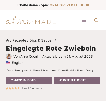
Z
Erhalte deine Kopie
:
GRATIS REZEPT E-BOOK
u
m
I
n
h
/
Rezepte
/
Dips & Saucen
/
a
Eingelegte Rote Zwiebeln
l
t
Von
Aline Cueni
Aktualisiert am
21. August 2025
s
English
p
*Dieser Beitrag kann Affiliate-Links enthalten. Danke für deine Unterstützung.
r
JUMP TO RECIPE
RATE THIS RECIPE
i
n
5
von
2
Bewertungen
g
e