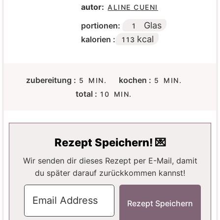
autor:
ALINE CUENI
Glas
portionen:
1
kcal
kalorien :
113
M
M
zubereitung :
kochen :
5
MIN.
5
MIN.
I
I
M
total :
10
MIN.
N
N
I
U
U
N
T
T
U
E
E
T
Rezept Speichern! 💌
N
N
E
N
Wir senden dir dieses Rezept per E-Mail, damit
du später darauf zurückkommen kannst!