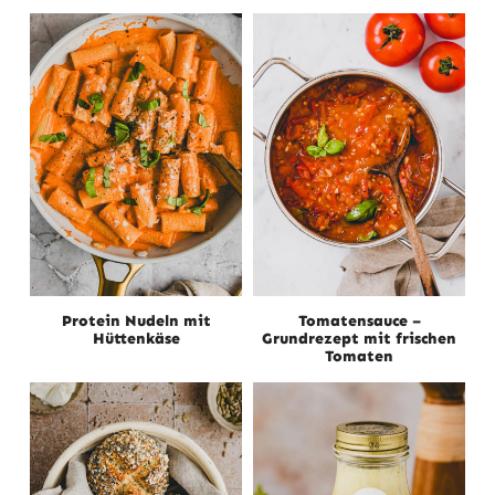
Protein Nudeln mit
Tomatensauce –
Hüttenkäse
Grundrezept mit frischen
Tomaten