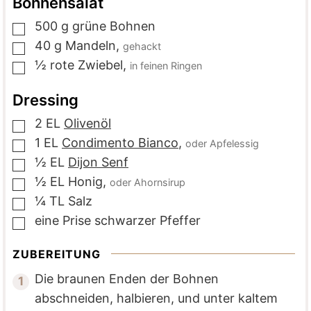
Bohnensalat
500
g
grüne Bohnen
▢
40
g
Mandeln
,
gehackt
▢
½
rote Zwiebel
,
in feinen Ringen
▢
Dressing
2
EL
Olivenöl
▢
1
EL
Condimento Bianco
,
oder Apfelessig
▢
½
EL
Dijon Senf
▢
½
EL
Honig
,
oder Ahornsirup
▢
¼
TL
Salz
▢
eine
Prise
schwarzer Pfeffer
▢
ZUBEREITUNG
Die braunen Enden der Bohnen
abschneiden, halbieren, und unter kaltem