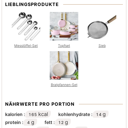
LIEBLINGSPRODUKTE
Messlöffel-Set
Topfset
Sieb
Bratpfannen-Set
NÄHRWERTE PRO PORTION
kcal
g
kalorien :
kohlenhydrate :
165
14
g
g
protein :
fett :
4
12