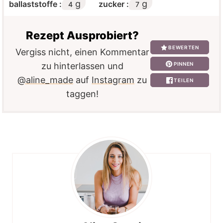
g
g
ballaststoffe :
zucker :
4
7
Rezept Ausprobiert?
BEWERTEN
Vergiss nicht, einen Kommentar
PINNEN
zu hinterlassen und
@aline_made
auf
Instagram
zu
TEILEN
taggen!