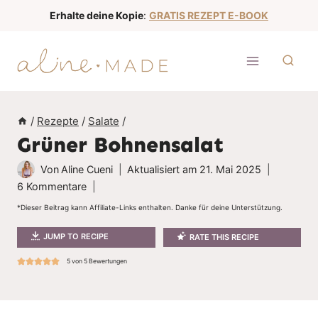
Z
Erhalte deine Kopie
:
GRATIS REZEPT E-BOOK
u
m
I
n
h
/
Rezepte
/
Salate
/
a
Grüner Bohnensalat
l
t
Von
Aline Cueni
Aktualisiert am
21. Mai 2025
s
6 Kommentare
p
*Dieser Beitrag kann Affiliate-Links enthalten. Danke für deine Unterstützung.
r
JUMP TO RECIPE
RATE THIS RECIPE
i
5
von
5
Bewertungen
n
g
e