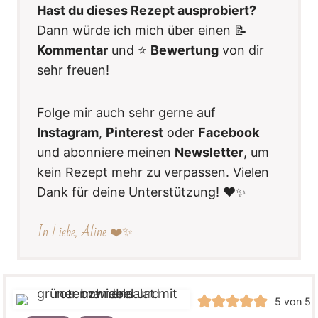
Hast du dieses Rezept ausprobiert?
Dann würde ich mich über einen 📝
Kommentar
und ⭐️
Bewertung
von dir
sehr freuen!
Folge mir auch sehr gerne auf
Instagram
,
Pinterest
oder
Facebook
und abonniere meinen
Newsletter
, um
kein Rezept mehr zu verpassen. Vielen
Dank für deine Unterstützung! ❤️✨
In Liebe, Aline ❤️✨
5
von
5
B