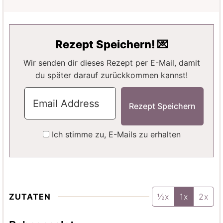
N
N
I
U
U
N
T
T
U
E
E
T
Rezept Speichern! 💌
N
N
E
N
Wir senden dir dieses Rezept per E-Mail, damit
du später darauf zurückkommen kannst!
Ich stimme zu, E-Mails zu erhalten
ZUTATEN
½x
1x
2x