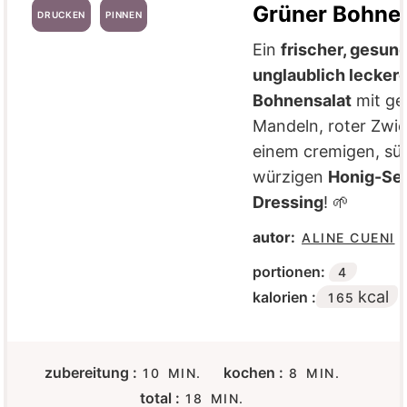
Grüner Bohnen
DRUCKEN
PINNEN
Ein
frischer, gesun
unglaublich leckere
Bohnensalat
mit ge
Mandeln, roter Zwie
einem cremigen, sü
würzigen
Honig-Se
Dressing
! 🌱
autor:
ALINE CUENI
portionen:
4
kcal
kalorien :
165
M
M
zubereitung :
kochen :
10
MIN.
8
MIN.
I
I
M
total :
18
MIN.