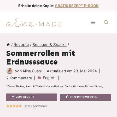
Z
Erhalte deine Kopie
:
GRATIS REZEPT E-BOOK
u
m
I
n
h
/
Rezepte
/
Beilagen & Snacks
/
a
Sommerrollen mit
l
Erdnusssauce
t
s
Von
Aline Cueni
Aktualisiert am
23. Mai 2024
p
English
2 Kommentare
r
*Dieser Beitrag kann Affiliate-Links enthalten. Danke für deine Unterstützung.
i
ZUM REZEPT
REZEPT BEWERTEN
n
g
5
von
3
Bewertungen
e