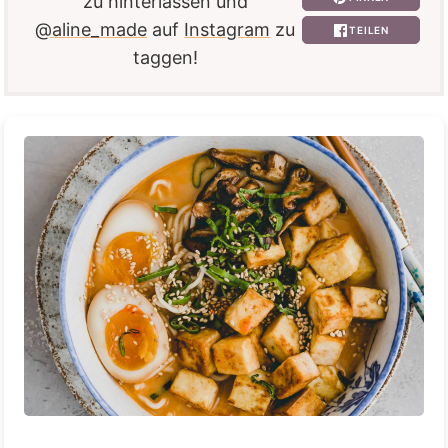
zu hinterlassen und
@aline_made
auf
Instagram
zu
TEILEN
taggen!