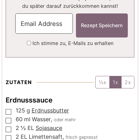
du später darauf zurückkommen kannst!
Ich stimme zu, E-Mails zu erhalten
ZUTATEN
½x
1x
2x
Erdnusssauce
125
g
Erdnussbutter
▢
60
ml
Wasser
,
oder mehr
▢
2 ½
EL
Sojasauce
▢
2
EL
Limettensaft
,
frisch gepresst
▢