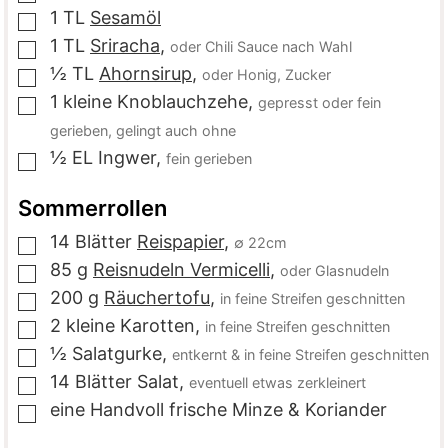
1
TL
Sesamöl
▢
1
TL
Sriracha
,
oder Chili Sauce nach Wahl
▢
½
TL
Ahornsirup
,
oder Honig, Zucker
▢
1
kleine
Knoblauchzehe
,
gepresst oder fein
▢
gerieben, gelingt auch ohne
½
EL
Ingwer
,
fein gerieben
▢
Sommerrollen
14
Blätter
Reispapier
,
∅ 22cm
▢
85
g
Reisnudeln Vermicelli
,
oder Glasnudeln
▢
200
g
Räuchertofu
,
in feine Streifen geschnitten
▢
2
kleine
Karotten
,
in feine Streifen geschnitten
▢
½
Salatgurke
,
entkernt & in feine Streifen geschnitten
▢
14
Blätter
Salat
,
eventuell etwas zerkleinert
▢
eine
Handvoll
frische Minze & Koriander
▢