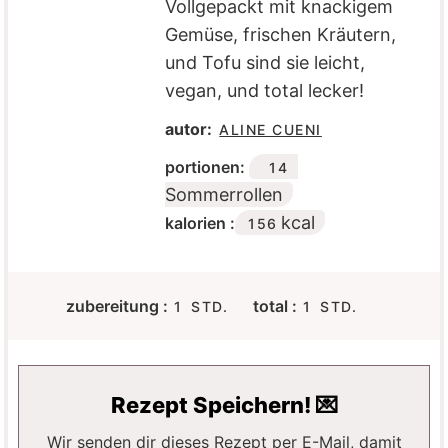
Vollgepackt mit knackigem
Gemüse, frischen Kräutern,
und Tofu sind sie leicht,
vegan, und total lecker!
autor:
ALINE CUENI
portionen:
14
Sommerrollen
kcal
kalorien :
156
S
S
zubereitung :
total :
1
STD.
1
STD.
T
T
U
U
N
N
D
D
Rezept Speichern! 💌
E
E
Wir senden dir dieses Rezept per E-Mail, damit