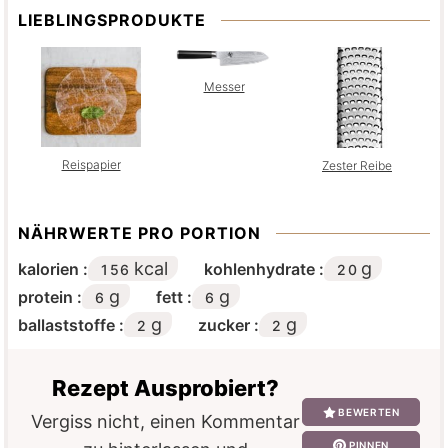
LIEBLINGSPRODUKTE
Messer
Reispapier
Zester Reibe
NÄHRWERTE PRO PORTION
kcal
g
kalorien :
kohlenhydrate :
156
20
g
g
protein :
fett :
6
6
g
g
ballaststoffe :
zucker :
2
2
Rezept Ausprobiert?
BEWERTEN
Vergiss nicht, einen Kommentar
PINNEN