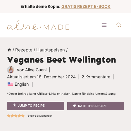
Z
Erhalte deine Kopie
:
GRATIS REZEPT E-BOOK
u
m
I
n
h
/
Rezepte
/
Hauptspeisen
/
a
Veganes Beet Wellington
l
t
Von
Aline Cueni
s
Aktualisiert am
18. Dezember 2024
2 Kommentare
English
p
r
*Dieser Beitrag kann Affiliate-Links enthalten. Danke für deine Unterstützung.
i
JUMP TO RECIPE
RATE THIS RECIPE
n
5
von
6
Bewertungen
g
e