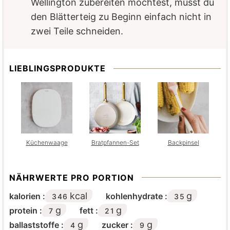
Wellington zubereiten möchtest, musst du
den Blätterteig zu Beginn einfach nicht in
zwei Teile schneiden.
LIEBLINGSPRODUKTE
Küchenwaage
Bratpfannen-Set
Backpinsel
NÄHRWERTE PRO PORTION
kcal
g
kalorien :
kohlenhydrate :
346
35
g
g
protein :
fett :
7
21
g
g
ballaststoffe :
zucker :
4
9