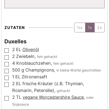
ZUTATEN
½x
1x
2x
Duxelles
2
EL
Olivenöl
▢
2
Zwiebeln
,
fein gehackt
▢
4
Knoblauchzehen
,
fein gehackt
▢
500
g
Champignons
,
in kleine Würfel geschnitten
▢
1
EL
Zitronensaft
▢
2
EL
frische Kräuter (z.B. Thymian,
▢
Rosmarin, Petersilie)
,
gehackt
2
TL
vegane Worcestershire Sauce
,
oder
▢
Sojasauce