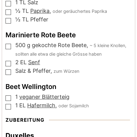
1
TL
Salz
▢
½
TL
Paprika
,
oder geräuchertes Paprika
▢
½
TL
Pfeffer
▢
Marinierte Rote Beete
500
g
gekochte Rote Beete
,
~ 5 kleine Knollen,
▢
sollten alle etwa die gleiche Grösse haben
2
EL
Senf
▢
Salz & Pfeffer
,
zum Würzen
▢
Beet Wellington
1
veganer Blätterteig
▢
1
EL
Hafermilch
,
oder Sojamilch
▢
ZUBEREITUNG
Duxelles