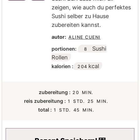
zeigen, wie auch du perfektes
Sushi selber zu Hause
zubereiten kannst.
autor:
ALINE CUENI
Sushi
portionen:
8
Rollen
kcal
kalorien :
204
M
zubereitung :
20
MIN.
I
S
M
reis zubereitung :
1
STD.
25
MIN.
N
T
I
S
M
total :
1
STD.
45
MIN.
U
U
N
T
I
T
N
U
U
N
E
D
T
N
U
N
E
E
D
T