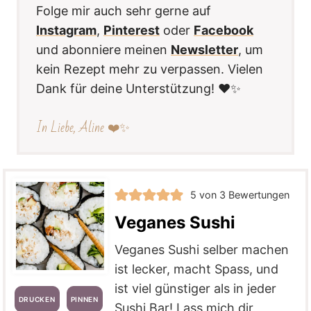
Folge mir auch sehr gerne auf
Instagram
,
Pinterest
oder
Facebook
und abonniere meinen
Newsletter
, um
kein Rezept mehr zu verpassen. Vielen
Dank für deine Unterstützung! ❤️✨
In Liebe, Aline ❤️✨
5
von
3
Bewertungen
Veganes Sushi
Veganes Sushi selber machen
ist lecker, macht Spass, und
ist viel günstiger als in jeder
DRUCKEN
PINNEN
Sushi Bar! Lass mich dir