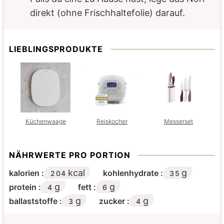
direkt (ohne Frischhaltefolie) darauf.
LIEBLINGSPRODUKTE
Küchenwaage
Reiskocher
Messerset
NÄHRWERTE PRO PORTION
kcal
g
kalorien :
kohlenhydrate :
204
35
g
g
protein :
fett :
4
6
g
g
ballaststoffe :
zucker :
3
4