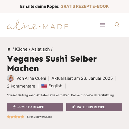
Z
Erhalte deine Kopie
:
GRATIS REZEPT E-BOOK
u
m
I
n
h
/
Küche
/
Asiatisch
/
a
Veganes Sushi Selber
l
Machen
t
s
Von
Aline Cueni
Aktualisiert am
23. Januar 2025
p
English
2 Kommentare
r
*Dieser Beitrag kann Affiliate-Links enthalten. Danke für deine Unterstützung.
i
JUMP TO RECIPE
RATE THIS RECIPE
n
g
5
von
3
Bewertungen
e