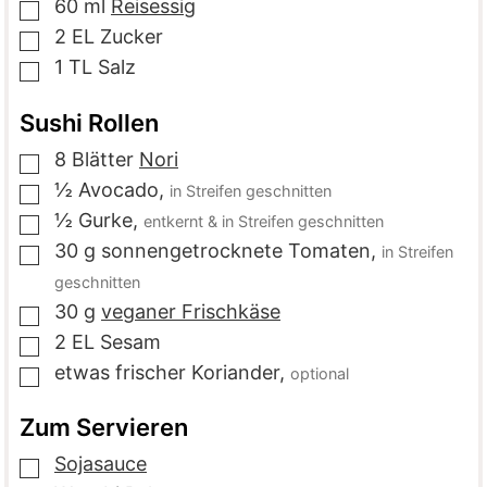
60
ml
Reisessig
▢
2
EL
Zucker
▢
1
TL
Salz
▢
Sushi Rollen
8
Blätter
Nori
▢
½
Avocado
,
in Streifen geschnitten
▢
½
Gurke
,
entkernt & in Streifen geschnitten
▢
30
g
sonnengetrocknete Tomaten
,
in Streifen
▢
geschnitten
30
g
veganer Frischkäse
▢
2
EL
Sesam
▢
etwas
frischer Koriander
,
optional
▢
Zum Servieren
Sojasauce
▢