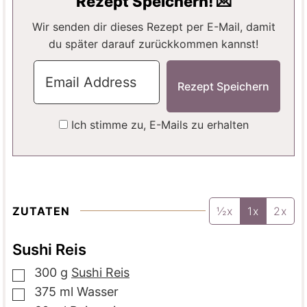
Rezept Speichern! 💌
N
E
E
N
Wir senden dir dieses Rezept per E-Mail, damit
du später darauf zurückkommen kannst!
Ich stimme zu, E-Mails zu erhalten
ZUTATEN
½x
1x
2x
Sushi Reis
300
g
Sushi Reis
▢
375
ml
Wasser
▢